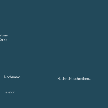
erlasse
öglich