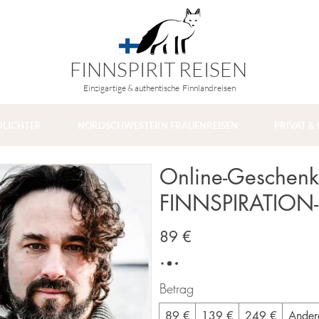
FINNSPIRIT REISEN
Einzigartige & authentische Finnlandreisen
DLICHTER
NORDSCHWESTERN FRAUENREISEN
PRIVAT &
Online-Geschenkk
FINNSPIRATION
89 €
Betrag
89 €
139 €
249 €
Ander