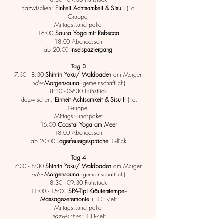
dazwischen:
Einheit Achtsamkeit & Sisu I
(i.d.
Gruppe)
Mittags:Lunchpaket
16:00
Sauna Yoga mit Rebecca
18:00 Abendessen
ab 20:00
Inselspaziergang
Tag 3
7:30 - 8:30
Shinrin Yoku/ Waldbaden
am Morgen
oder
Morgen
sauna
(gemeinschaftlich)
8:30 - 09:30 Frühstück
dazwischen:
Einheit Achtsamkeit & Sisu II
(i.d.
Gruppe)
Mittags:Lunchpaket
16:00
Coastal Yoga am Meer
18:00 Abendessen
ab 20:00
Lagerfeuergespräche
: Glück
Tag 4
7:30 - 8:30
Shinrin Yoku/ Waldbaden
am Morgen
oder
Morgen
sauna
(gemeinschaftlich)
8:30 - 09:30 Frühstück
11:00 - 15:00
SPA-Tipi Kräuterstempel-
Massagezeremonie
+ ICH-Zeit
Mittags:Lunchpaket
dazwischen:
ICH-Zeit