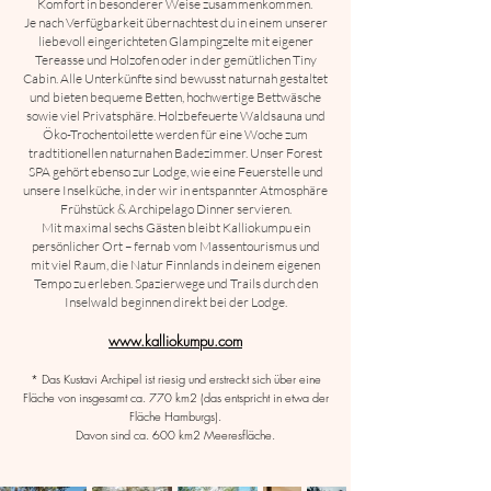
Komfort in besonderer Weise zusammenkommen.
Je nach Verfügbarkeit übernachtest du in einem unserer
liebevoll eingerichteten Glampingzelte mit eigener
Tereasse und Holzofen oder in der gemütlichen Tiny
Cabin. Alle Unterkünfte sind bewusst naturnah gestaltet
und bieten bequeme Betten, hochwertige Bettwäsche
sowie viel Privatsphäre. Holzbefeuerte Waldsauna und
Öko-Trochentoilette werden für eine Woche zum
tradtitionellen naturnahen Badezimmer. Unser Forest
SPA gehört ebenso zur Lodge, wie eine Feuerstelle und
unsere Inselküche, in der wir in entspannter Atmosphäre
Frühstück & Archipelago Dinner servieren.
Mit maximal sechs Gästen bleibt Kalliokumpu ein
persönlicher Ort – fernab vom Massentourismus und
mit viel Raum, die Natur Finnlands in deinem eigenen
Tempo zu erleben. Spazierwege und Trails durch den
Inselwald beginnen direkt bei der Lodge.
www.kalliokumpu.com
* Das Kustavi Archipel ist riesig und erstreckt sich über eine
Fläche von insgesamt ca. 770 km2 (das entspricht in etwa der
Fläche Hamburgs).
Davon sind ca. 600 km2 Meeresfläche.