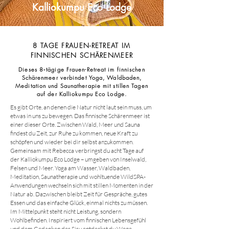
Kalliokumpu Eco Lodge
8 TAGE FRAUEN-RETREAT IM
FINNISCHEN SCHÄRENMEER
Dieses 8‑tägige Frauen-Retreat im finnischen
Schärenmeer verbindet Yoga, Waldbaden,
Meditation und Saunatherapie mit stillen Tagen
auf der Kalliokumpu Eco Lodge.
Es gibt Orte, an denen die Natur nicht laut sein muss, um
etwas in uns zu bewegen. Das finnische Schärenmeer ist
einer dieser Orte. Zwischen Wald, Meer und Sauna
findest du Zeit, zur Ruhe zu kommen, neue Kraft zu
schöpfen und wieder bei dir selbst anzukommen.
Gemeinsam mit Rebecca verbringst du acht Tage auf
der Kalliokumpu Eco Lodge – umgeben von Inselwald,
Felsen und Meer. Yoga am Wasser, Waldbaden,
Meditation, Saunatherapie und wohltuende WildSPA-
Anwendungen wechseln sich mit stillen Momenten in der
Natur ab. Dazwischen bleibt Zeit für Gespräche, gutes
Essen und das einfache Glück, einmal nichts zu müssen.
Im Mittelpunkt steht nicht Leistung, sondern
Wohlbefinden. Inspiriert vom finnischen Lebensgefühl
und dem Gedanken des Sisu entdeckst du Wege,