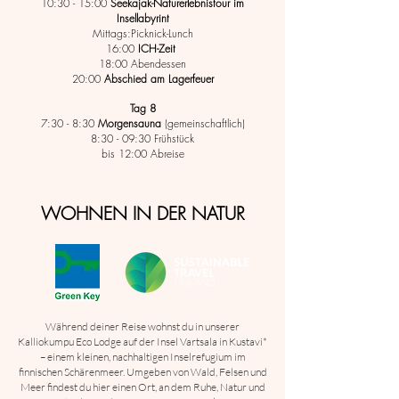
10:30 - 15:00
Seekajak-Naturerlebnistour im
Insellabyrint
Mittags:Picknick-Lunch
16:00
ICH-Zeit
18:00 Abendessen
20:00
Abschied
am Lagerfeuer
Tag 8
7:30 - 8:30
Morgen
sauna
(gemeinschaftlich)
8:30 - 09:30 Frühstück
bis 12:00 Abreise
WOHNEN IN DER NATUR
Während deiner Reise wohnst du in unserer
Kalliokumpu Eco Lodge auf der Insel Vartsala in Kustavi*
– einem kleinen, nachhaltigen Inselrefugium im
finnischen Schärenmeer. Umgeben von Wald, Felsen und
Meer findest du hier einen Ort, an dem Ruhe, Natur und