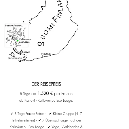
DER REISEPREIS
ab
1
.
520
€
pro Pers
on
8
Tag
e
ab Kustavi - Kalliokumpu Eco Lodge.
✔ 8 Tage Frauen-Retreat · ✔ Kleine Gruppe (4–7
Teilnehmerinnen) · ✔ 7 Übernachtungen auf der
Kalliokumpu Eco Lodge · ✔ Yoga, Waldbaden &