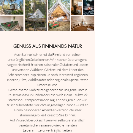
GENUSS AUS FINNLANDS NATUR
Auch kulinarisch lernst du Finnland von seiner
ursprünglichen Seite kennen. Wir kochen überwiegend
vegetarisch mit frischen, saisonalen Zutaten und lassen
uns von den Wäldern, Gärten und dem Meer des
Schärenmeers inspirieren. Je nach Jahreszeit ergänzen
Beeren, Pilze, Wildkräuter oder regionale Spezialitäten
unsere Küche.
Gemeinsame Mahlzeiten gehören für uns genauso zur
Reise wie das Erkunden der Inselwelt. Beim Frühstück
startest du entspannt in den Tag, abends genießen wir
frisch zubereitete Gerichte in geselliger Runde – und an
einem besonderen Abend erwartet dich unser
stimmungsvolles Forest to Sea Dinner.
Auf Wunsch berücksichtigen wir selbstverständlich
vegetarische, vegane sowie die meisten
Lebensmittelunverträglichkeiten.