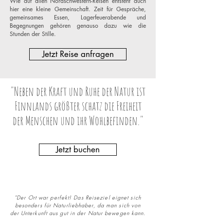
Wie auf allen Nordschwestern-Reisen entsteht auch
hier eine kleine Gemeinschaft. Zeit für Gespräche,
gemeinsames Essen, Lagerfeuerabende und
Begegnungen gehören genauso dazu wie die
Stunden der Stille.
Jetzt Reise anfragen
"Neben der Kraft und Ruhe der Natur ist
Finnlands größter schatz die Freiheit
der Menschen und ihr Wohlbefinden."
Jetzt buchen
"Der Ort war perfekt! Das Reiseziel eignet sich
besonders für Naturliebhaber, da man sich von
der Unterkunft aus gut in der Natur bewegen kann.