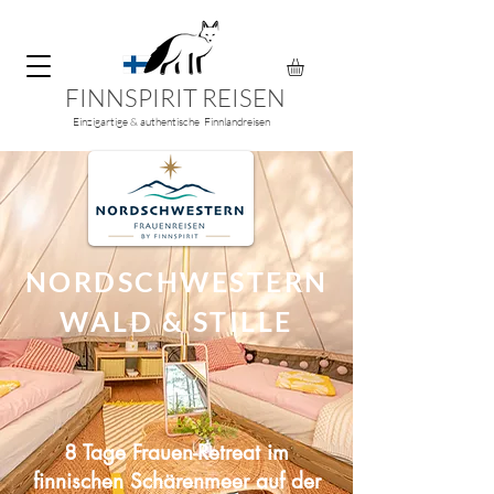
FINNSPIRIT REISEN
Einzigartige & authentische Finnlandreisen
NORDSCHWESTERN
WALD & STILLE
8 Tage Frauen-Retreat im
finnischen Schärenmeer auf der