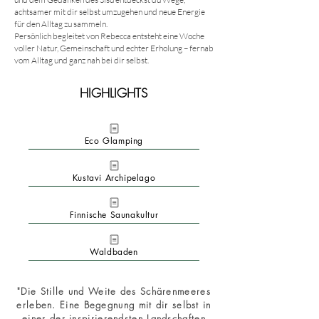
achtsamer mit dir selbst umzugehen und neue Energie
für den Alltag zu sammeln.
Persönlich begleitet von Rebecca entsteht eine Woche
voller Natur, Gemeinschaft und echter Erholung – fernab
vom Alltag und ganz nah bei dir selbst.
HIGHLIGHTS
Eco Glamping
Kustavi Archipelago
Finnische Saunakultur
Waldbaden
"Die Stille und Weite des Schärenmeeres
erleben. Eine Begegnung mit dir selbst in
einer der inspirierendsten Landschaften