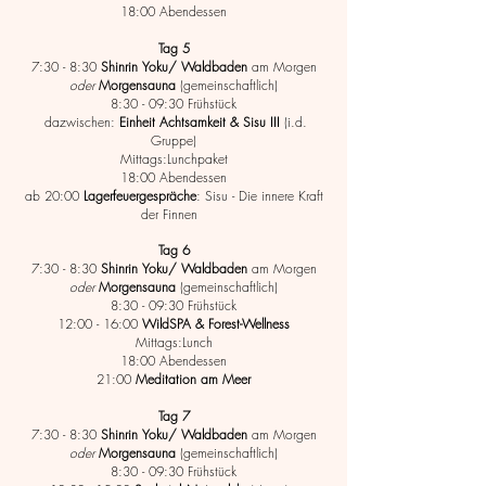
18:00 Abendessen
Tag 5
7:30 - 8:30
Shinrin Yoku/ Waldbaden
am Morgen
oder
Morgen
sauna
(gemeinschaftlich)
8:30 - 09:30 Frühstück
dazwischen:
Einheit Achtsamkeit & Sisu III
(i.d.
Gruppe)
Mittags:Lunchpaket
18:00 Abendessen
ab 20:00
Lagerfeuergespräche
: Sisu - Die innere Kraft
der Finnen
Tag 6
7:30 - 8:30
Shinrin Yoku/ Waldbaden
am Morgen
oder
Morgen
sauna
(gemeinschaftlich)
8:30 - 09:30 Frühstück
12:00 - 16:00
WildSPA & Forest-Wellness
Mittags:Lunch
18:00 Abendessen
21:00
Meditation am Meer
Tag 7
7:30 - 8:30
Shinrin Yoku/ Waldbaden
am Morgen
oder
Morgen
sauna
(gemeinschaftlich)
8:30 - 09:30 Frühstück