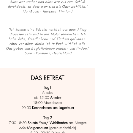
Alles war sauber und alles war bis zum Schluß
durchdacht, so dass man sich als Gast wohlfühlt."
Ida Maula - Tampere, Finnland
"Ich konnte eine Woche wirklich aus dem Alltag
draussen sein und in die Natur eintauchen. Ich
habe Ruhe, Friedlichkeit und Klarheit gefunden.
Aber vor allem durfte ich in Euch wirklich tolle
Gastgeber und BegleiterInnen erleben und finden."
Sara - Konstanz, Deutschland
DAS RETREAT
Tag1
Anreise
ab 15:00
Anreise
18:00 Abendessen
20:00
Kennenlernen am Lagerfeuer
Tag 2
7:30 - 8:30
Shinrin Yoku/ Waldbaden
am Morgen
oder
Morgen
sauna
(gemeinschaftlich)
8:30 - 09:30 Frühstück