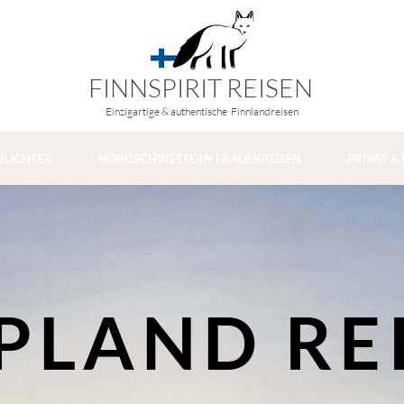
FINNSPIRIT REISEN
Einzigartige & authentische Finnlandreisen
DLICHTER
NORDSCHWESTERN FRAUENREISEN
PRIVAT &
PLAND RE