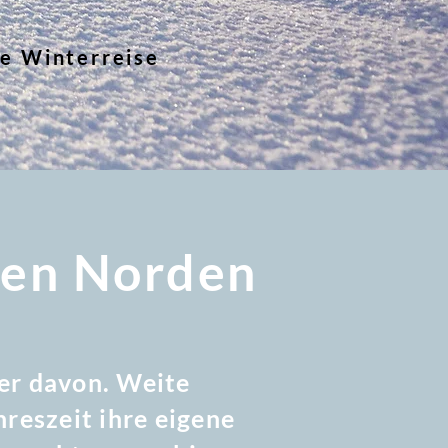
le Winterreise
hen Norden
ner davon. Weite
hreszeit ihre eigene