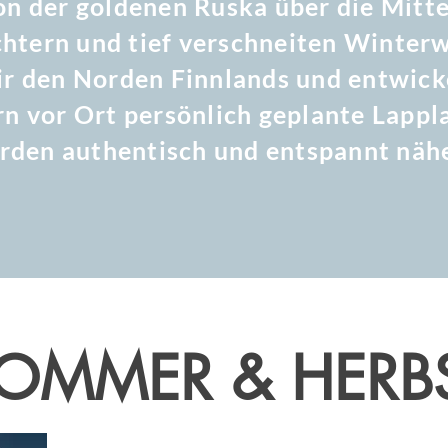
on der goldenen Ruska über die Mitt
htern und tief verschneiten Winterwä
ir den Norden Finnlands und entwic
 vor Ort persönlich geplante Lappla
rden authentisch und entspannt näh
OMMER & HERB