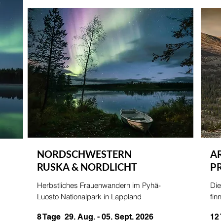
NORDSCHWESTERN
A
RUSKA & NORDLICHT
P
Herbstliches Frauenwandern im Pyhä-
Die
Luosto Nationalpark in Lappland
fin
8 Tage 29. Aug. - 05. Sept. 2026
12