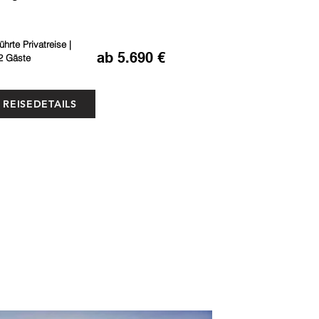
ührte Privatreise |
ab 5.690 €
2 Gäste
REISEDETAILS