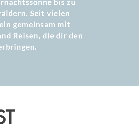
ernachtssonne bis zu
ldern. Seit vielen
keln gemeinsam mit
nd Reisen, die dir den
erbringen.
ST