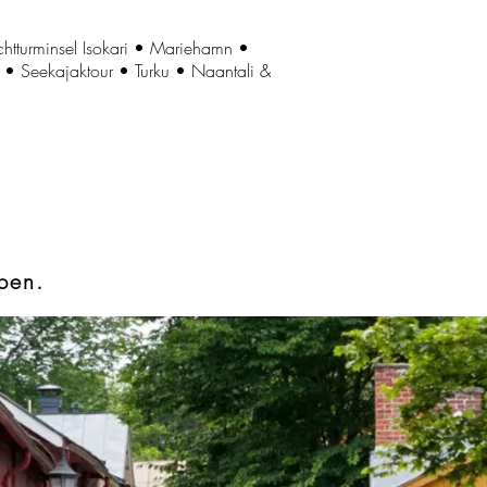
htturminsel Isokari • Mariehamn •
a • Seekajaktour • Turku • Naantali &
ben.