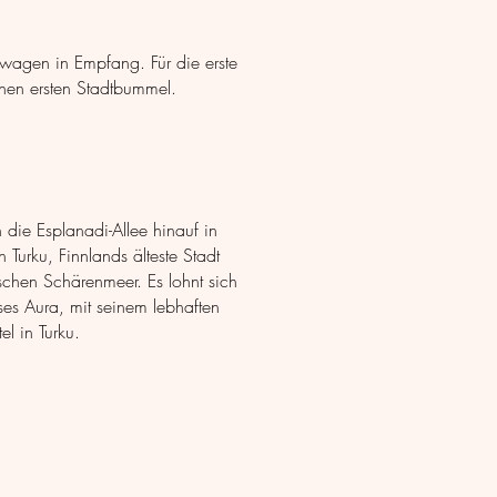
twagen in Empfang. Für die erste
einen ersten Stadtbummel.
die Esplanadi-Allee hinauf in
Turku, Finnlands älteste Stadt
ischen Schärenmeer. Es lohnt sich
es Aura, mit seinem lebhaften
l in Turku.