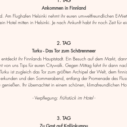
1. TAG
Ankommen in Finnland
d. Am Flughafen Helsinki nehmt ihr euren umweltfreundlichen E-Mie
ein Hotel mitten in Helsinki. Je nach Ankunft habt ihr noch Zeit für 
2. TAG
Turku - Das Tor zum Schärenmeer
entdeckt ihr Finnlands Hauptstadt. Ein Besuch auf dem Markt, dann 
 von uns Tips für euren Citywalk. Gegen Mittag fahrt ihr dann nach 
 Turku ist zugleich das Tor zum größten Archipel der Welt, dem finn
u erkunden und den Sommerabend, entlang der Promenade des Fluss
 genießen. Ihr übernachtet in einem schönen, klimafreundlichen Hote
- Verpflegung:
Frühstück im Hotel -
3. TAG
Zu Gast auf Kalliokumpu