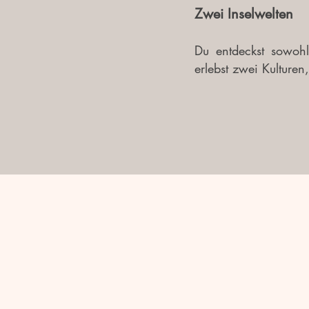
Zwei Inselwelten
Du entdeckst sowohl
erlebst zwei Kulture