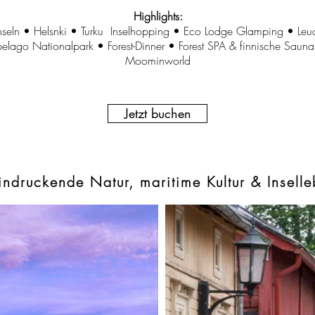
Highlights:
nseln • Helsnki • Turku Inselhopping • Eco Lodge Glamping • Leuc
pelago Nationalpark • Forest-Dinner • Forest SPA & finnische Saun
Moominworld
Jetzt buchen
indruckende Natur, maritime Kultur & Inselle