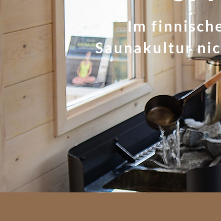
Im finnisch
Saunakultur nic