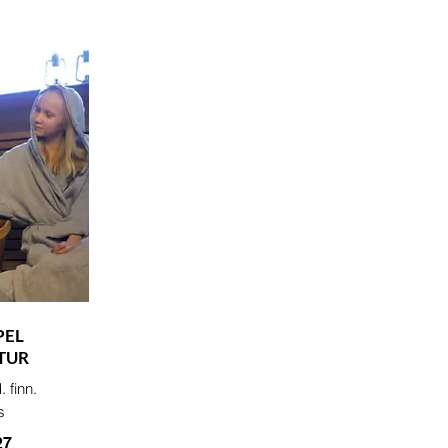
PEL
ATUR
. finn.
s
27