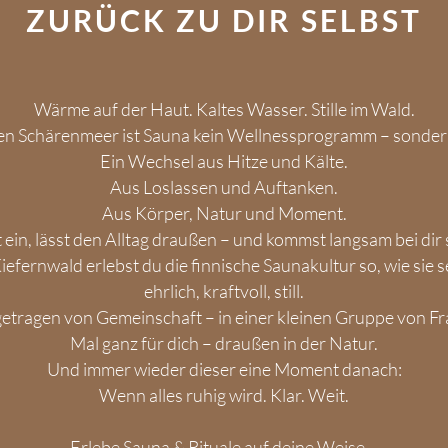
ZURÜCK ZU DIR SELBST
Wärme auf der Haut. Kaltes Wasser. Stille im Wald.
hen Schärenmeer ist Sauna kein Wellnessprogramm – sondern 
Ein Wechsel aus Hitze und Kälte.
Aus Loslassen und Auftanken.
Aus Körper, Natur und Moment.
t ein, lässt den Alltag draußen – und kommst langsam bei dir 
efernwald erlebst du die finnische Saunakultur so, wie sie s
ehrlich, kraftvoll, still.
getragen von Gemeinschaft – in einer kleinen Gruppe von Fr
Mal ganz für dich – draußen in der Natur.
Und immer wieder dieser eine Moment danach:
Wenn alles ruhig wird. Klar. Weit.
Erlebe Sauna & Rituale auf deine Weise –