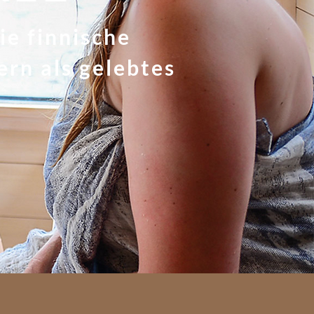
ie finnische
ern als gelebtes