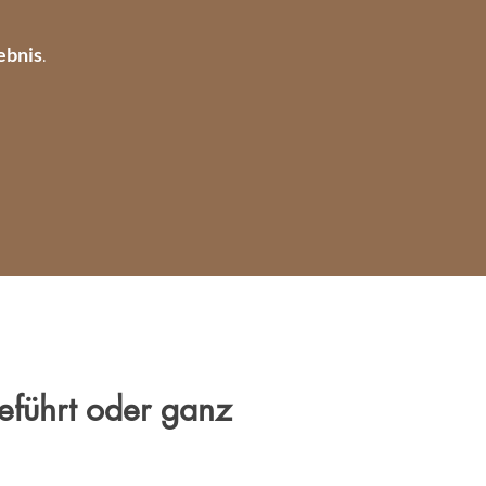
ebnis
.
eführt oder ganz