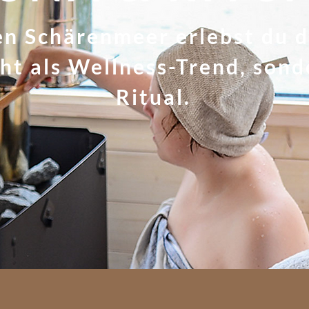
en Schärenmeer erlebst du d
ht als Wellness-Trend, sond
Ritual.