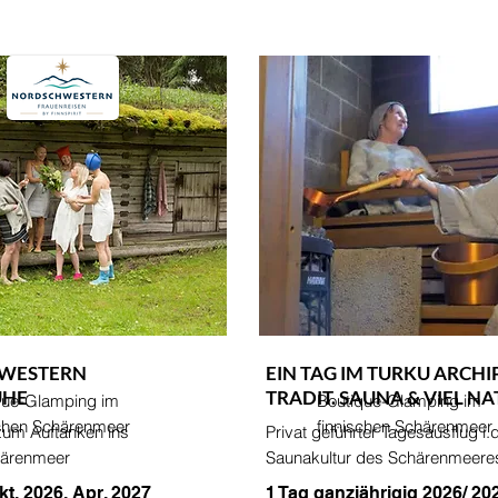
WESTERN
EIN TAG IM TURKU ARCHI
UHE
TRADIT. SAUNA & VIEL N
que-Glamping im
Boutique-Glamping im
schen Schärenmeer
finnischen Schärenmeer
zum Auftanken ins
Privat geführter Tagesausflug i.d
härenmeer
Saunakultur des Schärenmeere
kt. 2026, Apr. 2027
1 Tag ganzjährigig 2026/ 20